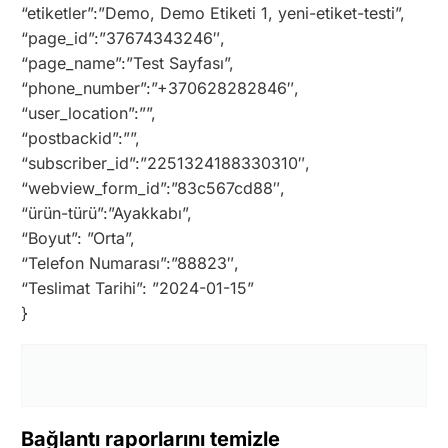
“etiketler”:”Demo, Demo Etiketi 1, yeni-etiket-testi”,
“page_id”:”37674343246″,
“page_name”:”Test Sayfası”,
“phone_number”:”+370628282846″,
“user_location”:””,
“postbackid”:””,
“subscriber_id”:”2251324188330310″,
“webview_form_id”:”83c567cd88″,
“ürün-türü”:”Ayakkabı”,
“Boyut”: ”Orta”,
“Telefon Numarası”:”88823″,
“Teslimat Tarihi”: ”2024-01-15”
}
Bağlantı raporlarını temizle