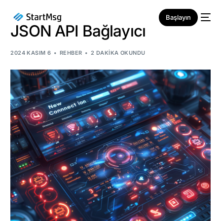
Başlayın
JSON API Bağlayıcı
2024 KASIM 6
REHBER
2 DAKIKA OKUNDU
YENI