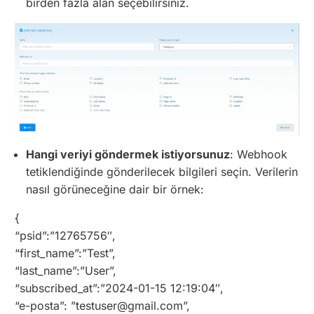
birden fazla alan seçebilirsiniz.
Hangi veriyi göndermek istiyorsunuz
: Webhook
tetiklendiğinde gönderilecek bilgileri seçin. Verilerin
nasıl görüneceğine dair bir örnek:
{
“psid”:”12765756″,
“first_name”:”Test”,
“last_name”:”User”,
“subscribed_at”:”2024-01-15 12:19:04″,
“e-posta”: ”testuser@gmail.com”,