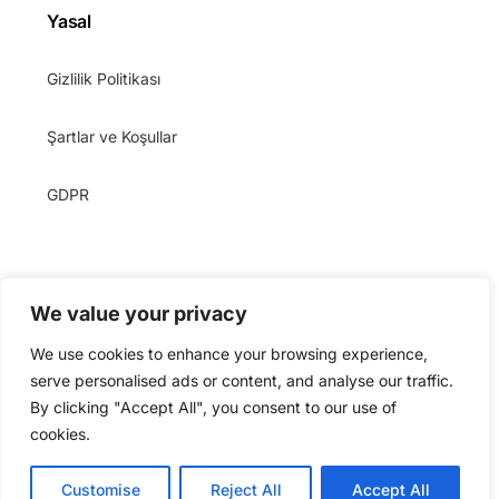
Yasal
Gizlilik Politikası
Şartlar ve Koşullar
GDPR
We value your privacy
We use cookies to enhance your browsing experience,
serve personalised ads or content, and analyse our traffic.
By clicking "Accept All", you consent to our use of
Telif Hakkı © 2024 – 2026
StartMsg MB
. Tüm hakları
cookies.
saklıdır. İçeriğin herhangi bir şekilde kullanılması
yasaktır.
Başlayın
Customise
Reject All
Accept All