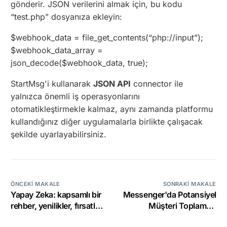
gönderir. JSON verilerini almak için, bu kodu
“test.php” dosyanıza ekleyin:
$webhook_data = file_get_contents(“php://input”);
$webhook_data_array =
json_decode($webhook_data, true);
StartMsg'i kullanarak
JSON API
connector ile
yalnızca önemli iş operasyonlarını
otomatikleştirmekle kalmaz, aynı zamanda platformu
kullandığınız diğer uygulamalarla birlikte çalışacak
şekilde uyarlayabilirsiniz.
ÖNCEKI MAKALE
SONRAKI MAKALE
Yapay Zeka: kapsamlı bir
Messenger'da Potansiyel
rehber, yenilikler, fırsatlar
Müşteri Toplama –
ve gelecekteki zorluklar
Webview İşlevi