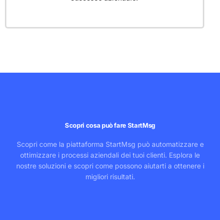
Scopri cosa può fare StartMsg
Scopri come la piattaforma StartMsg può automatizzare e
ottimizzare i processi aziendali dei tuoi clienti. Esplora le
nostre soluzioni e scopri come possono aiutarti a ottenere i
migliori risultati.