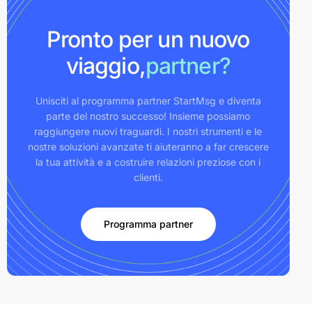
Pronto per un nuovo
viaggio,
partner?
Unisciti al programma partner StartMsg e diventa
parte del nostro successo! Insieme possiamo
raggiungere nuovi traguardi. I nostri strumenti e le
nostre soluzioni avanzate ti aiuteranno a far crescere
la tua attività e a costruire relazioni preziose con i
clienti.
Programma partner