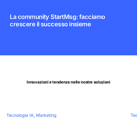
La community StartMsg: facciamo
crescere il successo insieme
Innovazioni e tendenze nelle nostre soluzioni
Tecnologie IA
,
Marketing
Tec