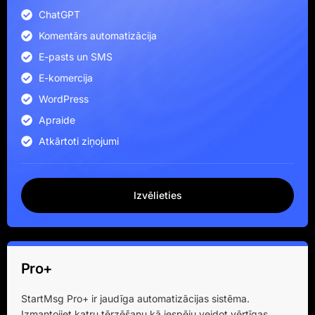
ChatGPT
Komentārs automatizācija
E-pasts un SMS
E-komercija
WordPress
Apraide
Atkārtoti ziņojumi
Izvēlieties
Pro+
StartMsg Pro+ ir jaudīga automatizācijas sistēma.
Izmantojiet katru tērzēšanu kā iespēju veidot vērtīgas