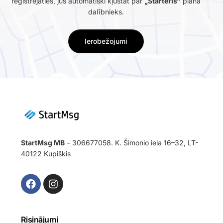
reģistrējaties, jūs automātiski kļūstat par
„Starteris“
plāna
dalībnieks.
Ierobežojumi
StartMsg MB
– 306677058. K. Šimonio iela 16–32, LT-
40122 Kupiškis
Risinājumi