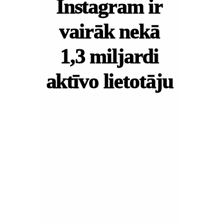
Instagram
vairāk nekā
lietotāju seko
1,3 miljardi
vismaz vienam
aktīvo lietotāju
uzņēmumam