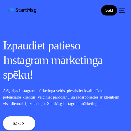
Sākt
I
z
p
a
u
d
i
e
t
p
a
t
i
e
s
o
JAUNS
I
n
s
t
a
g
r
a
m
m
ā
r
k
e
t
i
n
g
a
s
p
ē
k
u
!
Atšķirīgs Instagram mārketinga veids: piesaistiet kvalitatīvus
potenciālos klientus, veiciniet pārdošanu un sadarbojieties ar klientiem
visu diennakti, izmantojot StartMsg Instagram mārketingu!
Sākt