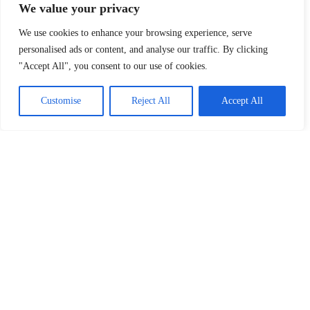
We value your privacy
We use cookies to enhance your browsing experience, serve
personalised ads or content, and analyse our traffic. By clicking
"Accept All", you consent to our use of cookies.
Autortiesības © 2024 – 2026
StartMsg MB
. Visas tiesības
aizsargātas. Jebkāda satura izmantošana ir aizliegta.
Sākt
Customise
Reject All
Accept All
Latviešu valoda
Palielināt nepārspējamu zīmola atpazīstamību