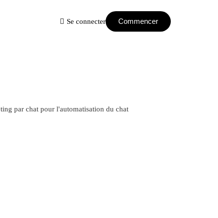
Commencer
Se connecter
orfaits
tarter
ejoignez la plateforme StartMsg
ratuitement et créez et gérez facilement
es campagnes de chat pour votre
ntreprise qui engagent efficacement les
lients et augmentent leur fidélité.
Pro
vec StartMsg Pro, automatisez et gérez
'engagement des clients pour atteindre vos