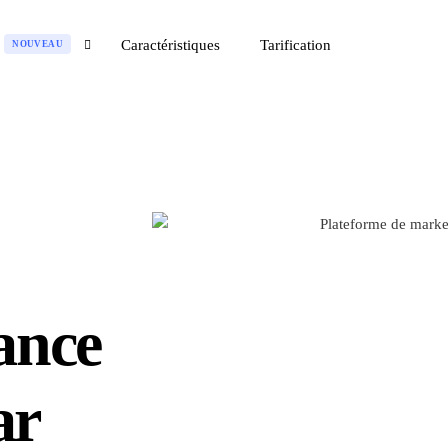
Caractéristiques
Tarification
NOUVEAU
Intégrations
F
 sur Facebook
S
Messenger
 sur Instagram
eting
Instagram
R
ie et de la
Stripe
 électronique
g
PayPal
ns
d
ique
WordPress
e
MailChimp
c
gique
SMS
ance
 et de bien-être
Toutes les intégrations
ar
A
l