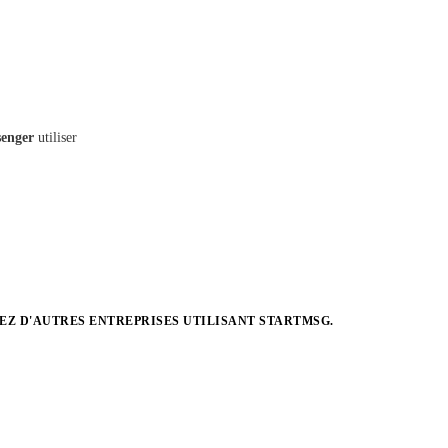
o
c
d
enger
utiliser
EZ D'AUTRES ENTREPRISES UTILISANT STARTMSG.