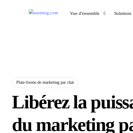
Vue d'ensemble
Solutions
Vue d'ensemble
StartMsg est idéal pour :
Marketing
Petites entreprises
Marketing
Comment cela fonctionne-t-il ?
Spécialiste en mark
Secteur de l'hôteller
Commerce
Nous offrons une plateforme où vous
restauration
Intégratio
pouvez automatiser les décisions
Commerce électron
Plate-forme de marketing par chat
quotidiennes de votre entreprise facilement
Agence de publicité
et sans aucune connaissance en codage !
Entreprise technolo
Libérez la puiss
Rejoignez-nous et essayez-le.
Restaurant
Entreprise de beauté
du marketing p
Caractéristiques