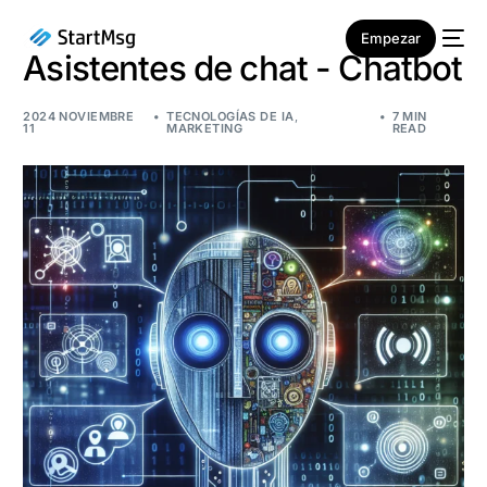
Empezar
Asistentes de chat - Chatbot
2024 NOVIEMBRE
TECNOLOGÍAS DE IA
,
7 MIN
11
MARKETING
READ
NUEVO