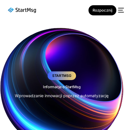
Rozpocznij
NOWOŚĆ
STARTMSG
Informacje o StartMsg
Wprowadzanie innowacji poprzez automatyzację