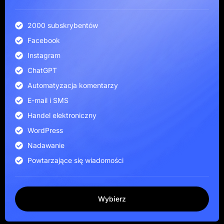
2000 subskrybentów
Facebook
Instagram
ChatGPT
Automatyzacja komentarzy
E-mail i SMS
Handel elektroniczny
WordPress
Nadawanie
Powtarzające się wiadomości
Wybierz