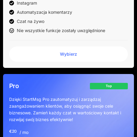
Instagram
Automatyzacja komentarzy
Czat na żywo
Nie wszystkie funkcje zostały uwzględnione
Wybierz
Pro
Top
Dzięki StartMsg Pro zautomatyzuj i zarządzaj
zaangażowaniem klientów, aby osiągnąć swoje cele
biznesowe. Zamień każdy czat w wartościowy kontakt i
rozwijaj swój biznes efektywnie!
€20
/ mo