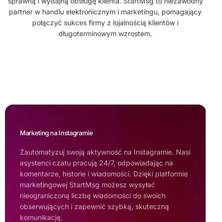
sprawną i wydajną obsługę klienta. StartMsg to niezawodny
partner w handlu elektronicznym i marketingu, pomagający
połączyć sukces firmy z lojalnością klientów i
długoterminowym wzrostem.
Marketing na Instagramie
Zautomatyzuj swoją aktywność na Instagramie. Nasi
asystenci czatu pracują 24/7, odpowiadając na
komentarze, historie i wiadomości. Dzięki platformie
marketingowej StartMsg możesz wysyłać
nieograniczoną liczbę wiadomości do swoich
obserwujących i zapewnić szybką, skuteczną
komunikację.