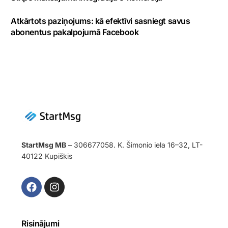
Atkārtots paziņojums: kā efektīvi sasniegt savus
abonentus pakalpojumā Facebook
StartMsg MB
– 306677058. K. Šimonio iela 16–32, LT-
40122 Kupiškis
Risinājumi