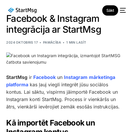
Sākt
Facebook & Instagram
integrācija ar StartMsg
2024 OKTOBRIS 17
PAMĀCĪBA
1 MIN LASĪT
JAUNS
StartMsg
ir
Facebook
un
Instagram
mārketinga
platforma
kas ļauj viegli integrēt jūsu sociālos
kontus. Lai sāktu, vispirms jāimportē Facebook un
Instagram konti StartMsg. Process ir vienkāršs un
ātrs, vienkārši ievērojiet zemāk esošās instrukcijas.
Kā importēt Facebook un
Instagram kontus