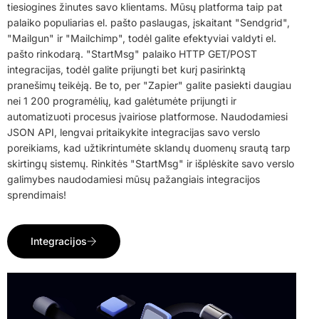
tiesiogines žinutes savo klientams. Mūsų platforma taip pat
palaiko populiarias el. pašto paslaugas, įskaitant "Sendgrid",
"Mailgun" ir "Mailchimp", todėl galite efektyviai valdyti el.
pašto rinkodarą. "StartMsg" palaiko HTTP GET/POST
integracijas, todėl galite prijungti bet kurį pasirinktą
pranešimų teikėją. Be to, per "Zapier" galite pasiekti daugiau
nei 1 200 programėlių, kad galėtumėte prijungti ir
automatizuoti procesus įvairiose platformose. Naudodamiesi
JSON API, lengvai pritaikykite integracijas savo verslo
poreikiams, kad užtikrintumėte sklandų duomenų srautą tarp
skirtingų sistemų. Rinkitės "StartMsg" ir išplėskite savo verslo
galimybes naudodamiesi mūsų pažangiais integracijos
sprendimais!
Integracijos