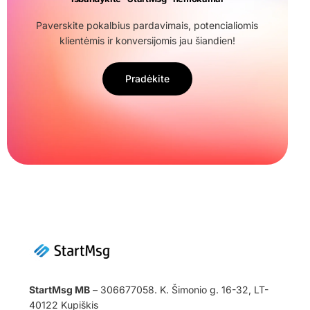
Paverskite pokalbius pardavimais, potencialiomis
klientėmis ir konversijomis jau šiandien!
Pradėkite
StartMsg MB
– 306677058. K. Šimonio g. 16-32, LT-
40122 Kupiškis